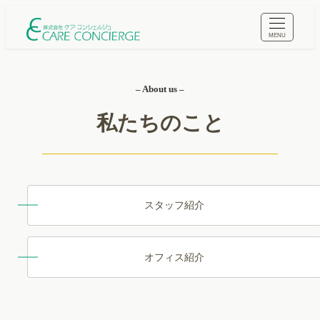
メ
イ
MENU
ン
コ
– About us –
ン
テ
私たちのこと
ン
ツ
へ
移
スタッフ紹介
動
オフィス紹介