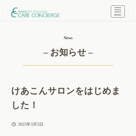
メ
イ
MENU
ン
コ
News
ン
テ
– お知らせ –
ン
ツ
へ
移
動
けあこんサロンをはじめま
した！
2025年3月5日
投稿日