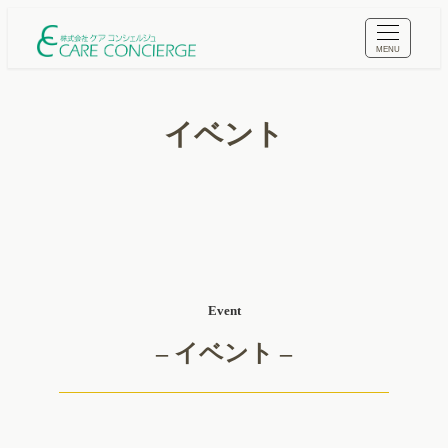
メ
イ
MENU
ン
コ
イベント
ン
テ
ン
ツ
へ
移
動
Event
– イベント –